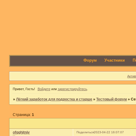
Форум
Участники
П
Акти
Привет, Гость!
Войдите
или
зарегистрируйтесь
.
»
Лёгкий заработок для подростка и старше
»
Тестовый форум
»
Се
Страница:
1
ofqghjtnjv
Поделиться
2023-04-22 16:07:07