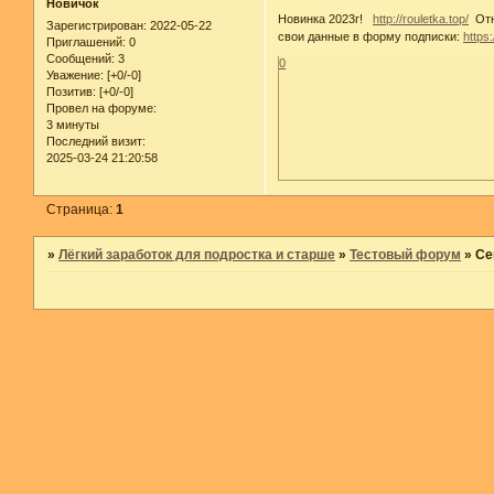
Новичок
Новинка 2023г!
http://rouletka.top/
Отны
Зарегистрирован
: 2022-05-22
свои данные в форму подписки:
https:
Приглашений:
0
Сообщений:
3
0
Уважение:
[+0/-0]
Позитив:
[+0/-0]
Провел на форуме:
3 минуты
Последний визит:
2025-03-24 21:20:58
Страница:
1
»
Лёгкий заработок для подростка и старше
»
Тестовый форум
»
Се